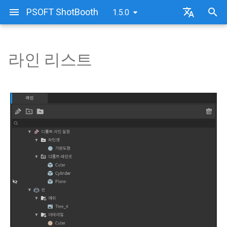
PSOFT ShotBooth
1.5.0
검
日本語
색
한국어
라인 리스트
설치 방법
인증의 종류
ShotBooth 화면 구성
라인 리스트 바
씬
라인
어
를
제거(언인스톨) 방법
온라인 인증 방법
ShotBooth 사용 방법
리스트 검색
카메라
라인 셋(간단)
입
오프라인 인증 방법
빠른 시작(퀵스타트)
라인 리스트
라이트
라인 셋
력
라이선스 반환(온라인)
샘플 파일
메시
라인 리스트의 표시 요소
브러시 설정
하
세
라이선스 반환(오프라인)
라인 리스트 사용 방법
널(Null)
브러시 상세 설정
요
본(Bone)
라인 아이템 선택
감쇠 설정
기본도형(Primitive)
라인 셋 만들기 및 설정