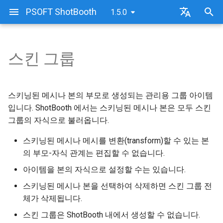
PSOFT ShotBooth
1.5.0
검
日本語
색
한국어
스킨 그룹
설치 방법
인증의 종류
ShotBooth 화면 구성
3D 뷰포트
라인
어
를
제거(언인스톨) 방법
온라인 인증 방법
ShotBooth 사용 방법
아이템 리스트
라인 셋(간단)
스키닝된 메시나 본의 부모로 생성되는 관리용 그룹 아이템
입
입니다. ShotBooth 에서는 스키닝된 메시나 본은 모두 스킨
오프라인 인증 방법
빠른 시작(퀵스타트)
머티리얼 리스트
라인 셋
그룹의 자식으로 불러옵니다.
력
라이선스 반환(온라인)
샘플 파일
라인 리스트
브러시 설정
스키닝된 메시나 메시를 변환(transform)할 수 있는 본
하
의 부모-자식 관계는 편집할 수 없습니다.
세
라이선스 반환(오프라인)
이미지 리스트
브러시 상세 설정
아이템을 본의 자식으로 설정할 수는 있습니다.
요
스키닝된 메시나 본을 선택하여 삭제하면 스킨 그룹 전
빌트인 에셋
감쇠 설정
체가 삭제됩니다.
렌더링 설정
스킨 그룹은 ShotBooth 내에서 생성할 수 없습니다.