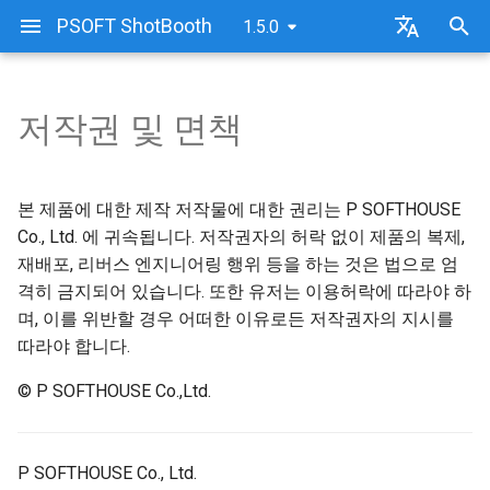
PSOFT ShotBooth
1.5.0
검
日本語
색
한국어
저작권 및 면책
설치 방법
인증의 종류
ShotBooth 화면 구성
메뉴
3D 뷰포트
씬
어
를
제거(언인스톨) 방법
온라인 인증 방법
ShotBooth 사용 방법
툴바
아이템 리스트
카메라
본 제품에 대한 제작 저작물에 대한 권리는 P SOFTHOUSE
입
Co., Ltd. 에 귀속됩니다. 저작권자의 허락 없이 제품의 복제,
오프라인 인증 방법
빠른 시작(퀵스타트)
윈도우
머티리얼 리스트
라이트
재배포, 리버스 엔지니어링 행위 등을 하는 것은 법으로 엄
력
격히 금지되어 있습니다. 또한 유저는 이용허락에 따라야 하
라이선스 반환(온라인)
샘플 파일
아이템
라인 리스트
메시
하
며, 이를 위반할 경우 어떠한 이유로든 저작권자의 지시를
따라야 합니다.
세
라이선스 반환(오프라인)
환경 설정
이미지 리스트
널(Null)
요
© P SOFTHOUSE Co.,Ltd.
단축키
빌트인 에셋
본(Bone)
렌더링 설정
기본도형(Primitive)
P SOFTHOUSE Co., Ltd.