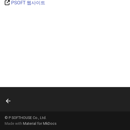
PSOFT 웹사이트
정보
이미지 평면
프로퍼티(속성)
그룹
콘솔
스킨 그룹
흩뜨림(Scatter)
머티리얼
툰 머티리얼
UV 설정
라인
© P SOFTHOUSE Co., Ltd.
Made with
Material for MkDocs