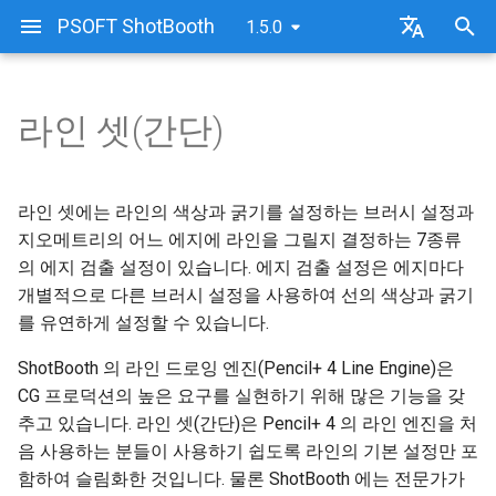
PSOFT ShotBooth
1.5.0
검
日本語
색
한국어
라인 셋(간단)
설치 방법
인증의 종류
ShotBooth 화면 구성
3D 뷰포트
라인 셋(간단)
어
를
제거(언인스톨) 방법
온라인 인증 방법
ShotBooth 사용 방법
아이템 리스트
브러시 설정
라인 셋에는 라인의 색상과 굵기를 설정하는 브러시 설정과
입
지오메트리의 어느 에지에 라인을 그릴지 결정하는 7종류
오프라인 인증 방법
빠른 시작(퀵스타트)
머티리얼 리스트
에지 (Edge)
의 에지 검출 설정이 있습니다. 에지 검출 설정은 에지마다
력
개별적으로 다른 브러시 설정을 사용하여 선의 색상과 굵기
라이선스 반환(온라인)
샘플 파일
라인 리스트
스트로크 사이즈 감쇠 (Stroke
하
를 유연하게 설정할 수 있습니다.
Size Reduction)
세
라이선스 반환(오프라인)
이미지 리스트
ShotBooth 의 라인 드로잉 엔진(Pencil+ 4 Line Engine)은
요
거리 사이즈 감쇠
CG 프로덕션의 높은 요구를 실현하기 위해 많은 기능을 갖
빌트인 에셋
추고 있습니다. 라인 셋(간단)은 Pencil+ 4 의 라인 엔진을 처
음 사용하는 분들이 사용하기 쉽도록 라인의 기본 설정만 포
렌더링 설정
함하여 슬림화한 것입니다. 물론 ShotBooth 에는 전문가가