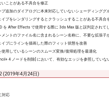
ないことがある不具合を修正
ープ追加のダイアログに本来対応していないシェーディンググ
ェイプをレンダリングするとクラッシュすることがある不具合
D を After Effects で使用する際に 3ds Max 版と誤判定
レメントのファイル名に含まれるシーン名称に、不要な拡張子
ェイプにラインを描画した際のフィット状態を改善
を使用しているシーンのスムーズ変換/復帰処理を最適化
ncil+ 4 ノードを削除] において、有効なエッジを参照していない P
0.2 (2019年4月24日)
 に対応