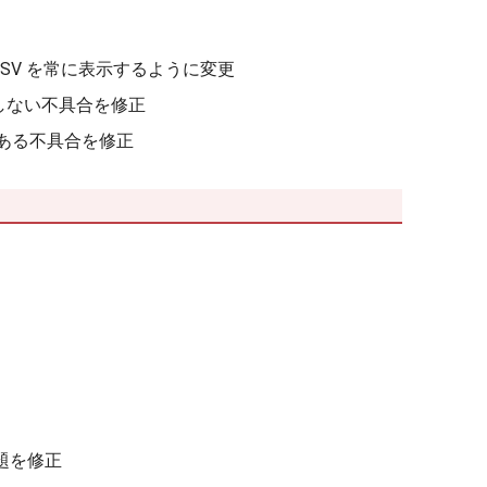
 と HSV を常に表示するように変更
動作しない不具合を修正
がある不具合を修正
題を修正