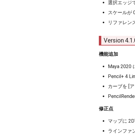
選択エッジ
スケールが
リファレン
Version 4.
機能追加
Maya 2020
Pencil+ 4
カーブを [
PencilRe
修正点
マップに 2D
ラインファ