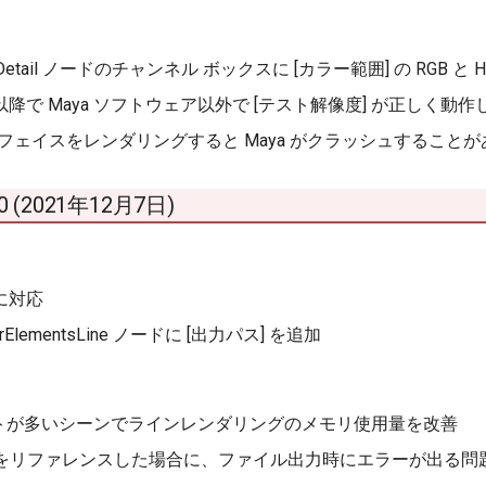
rushDetail ノードのチャンネル ボックスに [カラー範囲] の RGB
19 以降で Maya ソフトウェア以外で [テスト解像度] が正しく
サーフェイスをレンダリングすると Maya がクラッシュすること
2.0 (2021年12月7日)
 に対応
derElementsLine ノードに [出力パス] を追加
トが多いシーンでラインレンダリングのメモリ使用量を改善
ードをリファレンスした場合に、ファイル出力時にエラーが出る問