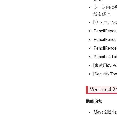
シーン内に
題を修正
[リファレ
PencilR
PencilR
PencilRe
Pencil+
[未使用の P
[Securi
Version 4.
機能追加
Maya 2024