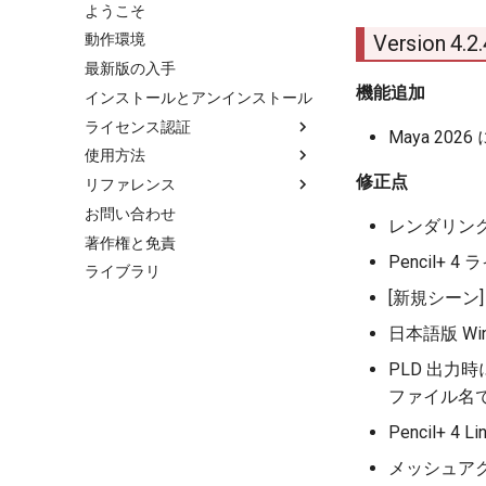
ようこそ
Version 4.
動作環境
最新版の入手
機能追加
インストールとアンインストール
ライセンス認証
Maya 2026
ライセンス認証
使用方法
スタンドアロン版のオーソライズ方
修正点
プラグインの読み込み方法
リファレンス
法
Maya ソフトウェアレンダラに変更
Pencil+ 4 ファイルメニュー
お問い合わせ
スタンドアロン版のオーソライズ方
する方法
レンダリン
法（オフライン認証）
Pencil+ 4 ライン ウィンドウ
著作権と免責
Pencil+ 4 マテリアルの使用方法
スタンドアロン版のライセンス返還
Pencil+ 4 ライン ビューポート
Pencil
Pencil+ 4 ラインの使用方法
ライブラリ
スタンドアロン版のライセンス返還
Pencil+ 4 ライン レンダラー
選択エッジの使用方法
[新規シーン
（オフライン返還）
レンダー ビュー ツールバー
グループを結合の使用方法
ネットワークライセンス版のライセ
日本語版 W
Pencil+ 4 マテリアル
ンス取得方法
Render Elements の使用方法
Pencil+ 4 ライン
PencilMaterial
PLD 出力
PencilLineFunctions
レンダーエレメント
PencilLine
ファイル名
PencilLineSet
レンダリング設定
PencilRenderElementsLine
Pencil
PencilBrushSettings
PencilRenderElementsEps
ネットワークレンダリング
PencilViewportSetting
PencilBrushDetail
PencilRenderElementsPld
メッシュア
PencilRenderSetting
PencilReductionSettings