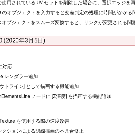
で使用されている UV セットを削除した場合に、選択エッジを
 0 のオブジェクトを入力すると交差判定の処理に時間がかかる
スオブジェクトをスムーズ変換すると、リンクが変更される問
1.0 (2020年3月5日)
 に対応
 Line レンダラー追加
アウトライン] として描画する機能追加
nderElementsLine ノードに [Z深度] を描画する機能追加
Texture を使用する際の速度改善
ンクションによる隠線描画の不具合修正