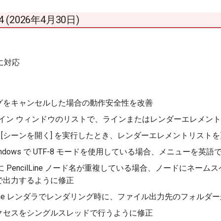
2.4 (2026年4月30日)
 に対応
グをキャンセルした場合の動作安全性を改善
+ 4 ライン ウィンドウのリストで、ラインまたはレンダーエレ
] [シーンを開く] を実行したとき、レンダーエレメントリスト
indows で UTF-8 モードを使用している場合、メニューを英
時に PencilLine ノード名が重複している場合、ノードに
で出力するように修正
+ 4 Line レンダラでレンダリング時に、ファイル出力先のフ
クセスをシングルスレッドで行うように修正