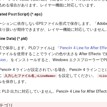
込める場合があります。レイヤー機能に対応しています。
ted Post Script) (*.eps)
ョンに依存しないEPSファイル形式で保存します。「Adobe Illust
取り扱いが期待できますが、レイヤー機能に対応していません
ne Data) (*.pld)
式で保存します。PLDファイルは 「
Pencil+ 4 Line for After Eff
ファイルを使用することでラインの色や太さを After Effect
sion
」 をインストールすると、Windows エクスプローラー
encil+ 4 ラインが設定されている場合、Pencil+ 4 ラ
に
を設定してください。
入力したファイル名_<LineName>
<Lin
ルを保存します。
は PLD 出力に対応していません。Pencil+ 4 Line for After Ef
テゴリ