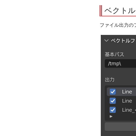
Pencil+ 4 Material for Blender
Pencil+ 4 Render App for Windows
ベクトル
Pencil+ 4 Render App for Mac
Bridge
ファイル出力の