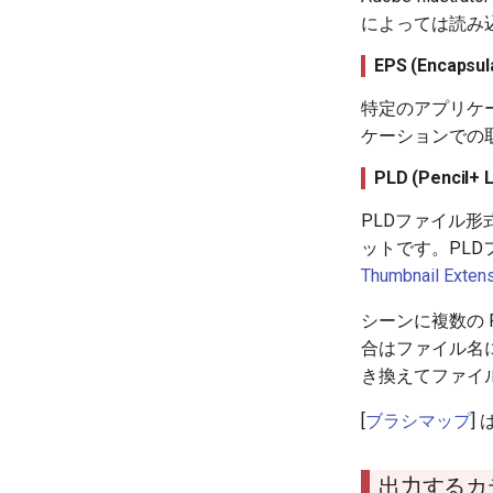
によっては読み
EPS (Encapsula
特定のアプリケーシ
ケーションでの
PLD (Pencil+ Li
PLDファイル形
ットです。PLD
Thumbnail Exten
シーンに複数の P
合はファイル名
き換えてファイ
[
ブラシマップ
] 
出力するカ