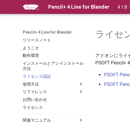
Pencil+ 4 Line for Blender
4.1.8
ライセ
Pencil+ 4 Line for Blender
リリースノート
ようこそ
アドオンにライセン
動作環境
PSOFT Penci
インストールとアンインストール
方法
PSOFT Penc
ライセンス認証
PSOFT Penc
使用方法
事前準備
リファレンス
ラインレンダリングの基本
Pencil+ 4 ライン
お問い合わせ
ビューポートにラインを表示する方
ブラシ設定
ライセンス
法
ブラシ詳細設定
レンダーエレメントの使用方法
減衰設定
関連マニュアル
マテリアルへの拡張ライン設定の追
マテリアル / ライン関連機能
加
Pencil+ 4 Material for Blender