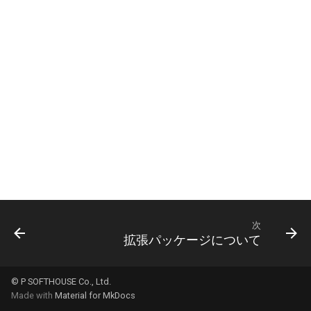
Texture Map
Render Elements
スクリプト
次
拡張パッケージについて
© P SOFTHOUSE Co., Ltd.
Made with
Material for MkDocs