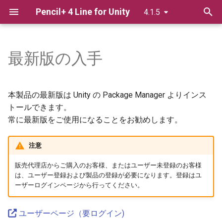
Pencil+ 4 Line for Unity
4.1.5
検
索
最新版の入手
ライセンス認証
Pencil+ 4 Line 使用方法
ファイルメニュー
Bridge
を
初
HDRP
スタンドアロン版のオーソラ
Line List
本製品の最新版は Unity の Package Manager よりインス
イズ方法
期
トールできます。
PPS
Line
常に最新版をご使用になることをお勧めします。
化
スタンドアロン版のオーソラ
URP
イズ方法（オフライン認証）
Brush Settings
注意
スタンドアロン版のライセン
Brush Detail
販売代理店からご購入のお客様、またはユーザー未登録のお客様
ス返還
は、ユーザー登録および製品の登録が必要になります。登録はユ
ーザーログインページから行ってください。
Reduction Settings
スタンドアロン版のライセン
ス返還（オフライン返還）
Material Line Functions
ユーザーページ（要ログイン)