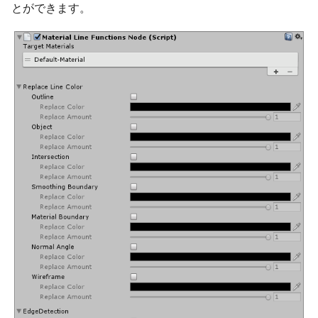
とができます。
Material Boundary
Nomal Angle
Wireframe
EdgeDetection
Disable Intersection
Draw Hidden Lines
Draw Hidden Lines of
Target
Object List
＋（追加）