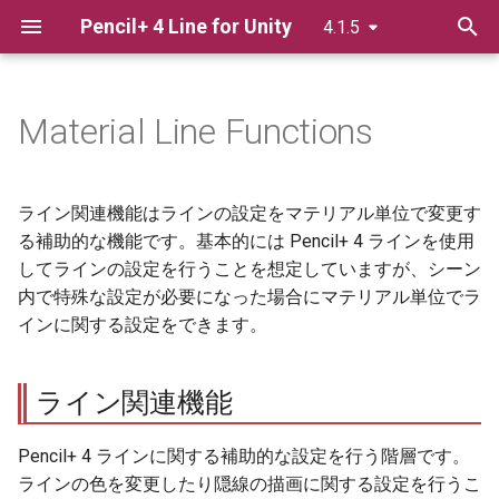
Pencil+ 4 Line for Unity
4.1.5
検
索
Material Line Functions
ライセンス認証
Pencil+ 4 Line 使用方法
ライン関連機能
Bridge
を
初
HDRP
スタンドアロン版のオーソラ
Target Meterials
ライン関連機能はラインの設定をマテリアル単位で変更す
イズ方法
期
る補助的な機能です。基本的には Pencil+ 4 ラインを使用
PPS
Replace Line Color
してラインの設定を行うことを想定していますが、シーン
化
スタンドアロン版のオーソラ
内で特殊な設定が必要になった場合にマテリアル単位でラ
URP
イズ方法（オフライン認証）
Outline
インに関する設定をできます。
スタンドアロン版のライセン
Object
ス返還
ライン関連機能
Intersection
スタンドアロン版のライセン
Pencil+ 4 ラインに関する補助的な設定を行う階層です。
ス返還（オフライン返還）
Smoothing Boundary
ラインの色を変更したり隠線の描画に関する設定を行うこ