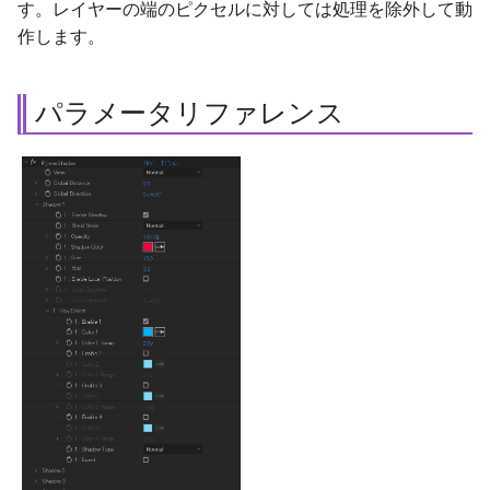
す。レイヤーの端のピクセルに対しては処理を除外して動
ネットワークライセンス版の
Global Direction
作します。
ライセンス取得方法
Shadow 1 〜 6
パラメータリファレンス
Enable Shadow
Blend Mode
Opacity
Shadow Color
Size
Bias
Enable Local Position