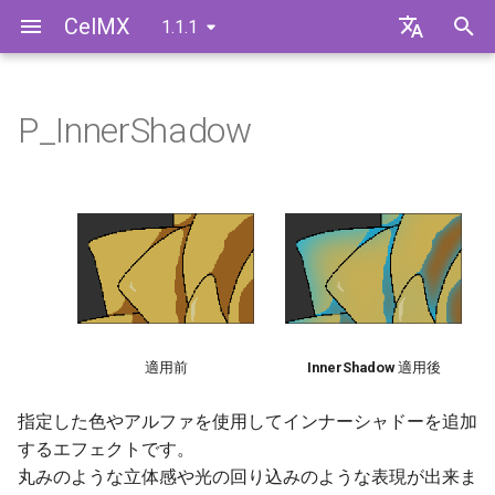
CelMX
1.1.1
検
English
索
日本語
P_InnerShadow
インストールとアンインスト
ライセンス認証
エフェクトの適用方法
パラメータリファレンス
を
ール
初
スタンドアロン版のオーソラ
View
レンダリングエンジンモード
イズ方法
期
について
Normal
化
スタンドアロン版のオーソラ
イズ方法（オフライン認証）
Matte
スタンドアロン版のライセン
Extract
適用前
InnerShadow
適用後
ス返還
Shadow 1 〜 6
指定した色やアルファを使用してインナーシャドーを追加
スタンドアロン版のライセン
するエフェクトです。
ス返還（オフライン返還）
Global Distance
丸みのような立体感や光の回り込みのような表現が出来ま