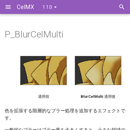
CelMX
1.1.0
検
索
P_BlurCelMulti
インストールとアンインスト
ライセンス認証
エフェクトの適用方法
パラメータリファレンス
を
ール
初
スタンドアロン版のオーソラ
View
レンダリングエンジンモード
イズ方法
期
について
Normal
化
スタンドアロン版のオーソラ
イズ方法（オフライン認証）
Extract
スタンドアロン版のライセン
Base
適用前
BlurCelMulti
適用後
ス返還
Group 1 〜 4
色を拡張する階層的なブラー処理を追加するエフェクトで
スタンドアロン版のライセン
す。
ス返還（オフライン返還）
Base
一般的なブラーはブラー量を大きくすると、小さな領域の