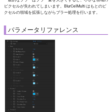
ピクセルが失われてしまいます。BlurCelMulti はもとのピ
ネットワークライセンス版の
Blur Amount
クセルの領域を拡張しながらブラー処理を行います。
ライセンス取得方法
Blur Repeat Num
パラメータリファレンス
Keep Division
Color 1 〜 4
Color Range 1 〜 4
Process 1 〜 4
Enable Process
Color
Color Range