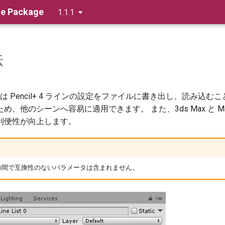
dge Package
1.1.1
法
 Bridge は Pencil+ 4 ラインの設定をファイルに書き出し
、他のシーンへ容易に適用できます。 また、3ds Max と Maya
利便性が向上します。
4 製品の間で互換性のないパラメータは含まれません。