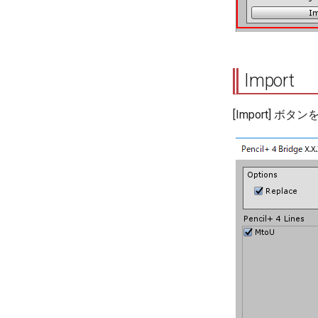
Import
[Import]