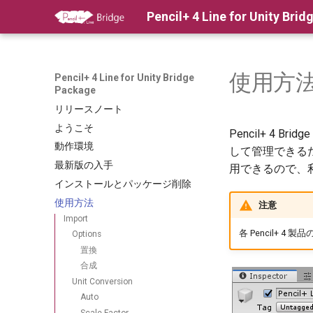
Pencil+ 4 Line for Unity Bri
使用方
Pencil+ 4 Line for Unity Bridge
Package
リリースノート
ようこそ
Pencil+ 4
動作環境
して管理できるため
最新版の入手
用できるので、
インストールとパッケージ削除
使用方法
注意
Import
各 Pencil+ 
Options
置換
合成
Unit Conversion
Auto
Scale Factor