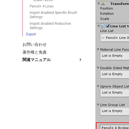
Pencil+ 4 Lines
Import disabled Specific Brush
Settings
Import disabled Reduction
Settings
Export
お問い合わせ
著作権と免責
関連マニュアル
Pencil+ 4 Line for Unity
HDRP
PPS
URP