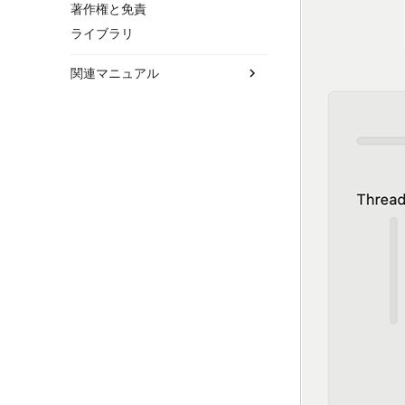
著作権と免責
ライブラリ
関連マニュアル
Pencil+ 4 Line for Blender
Pencil+ 4 Material for Blender
Pencil+ 4 Render App for Windows
Bridge