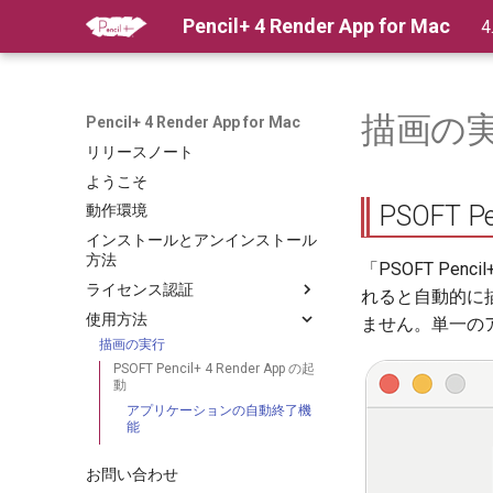
Pencil+ 4 Render App for Mac
4
描画の
Pencil+ 4 Render App for Mac
リリースノート
ようこそ
PSOFT Pe
動作環境
インストールとアンインストール
方法
「PSOFT Pe
ライセンス認証
れると自動的に描
ライセンス認証
使用方法
ません。単一の
スタンドアロン版のオーソライズ方
描画の実行
法
PSOFT Pencil+ 4 Render App の起
スタンドアロン版のオーソライズ方
動
法（オフライン認証）
アプリケーションの自動終了機
スタンドアロン版のライセンス返還
能
スタンドアロン版のライセンス返還
（オフライン返還）
お問い合わせ