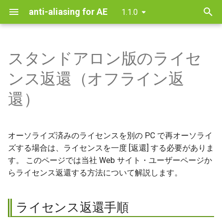
anti-aliasing for AE
1.1.0
検
索
スタンドアロン版のライセ
インストールとアンインスト
ライセンス返還手順
エフェクトの適用方法
パラメータリファレンス
を
ンス返還（オフライン返
ール
初
1.[オフライン認証と返還] ダ
プラグインオプション
還）
レンダリングエンジンモード
イアログの表示
期
について
化
STEP 1 [オプション] ダイア
オーソライズ済みのライセンスを別の PC で再オーソライ
ログを開く
ズする場合は、ライセンスを一度 [返還] する必要がありま
す。 このページでは当社 Web サイト・ユーザーページか
STEP 2 [anti-aliasing for
らライセンス返還する方法について解説します。
After Effects Standalone
License] ダイアログを開く
ライセンス返還手順
STEP 3 [オフライン認証と