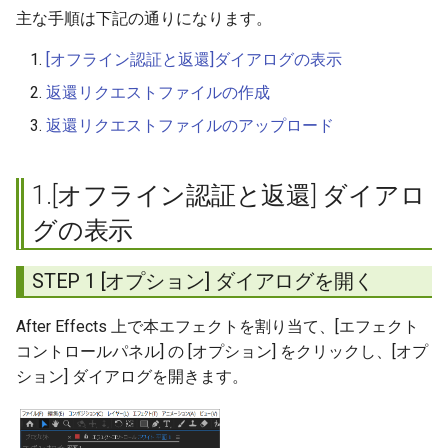
返還] ダイアログを開く
主な手順は下記の通りになります。
2.返還リクエストファイルの
[オフライン認証と返還]ダイアログの表示
作成
返還リクエストファイルの作成
STEP 1 返還リクエストフ
返還リクエストファイルのアップロード
ァイルを作成します
1.[オフライン認証と返還] ダイアロ
STEP 2 確認ダイアログ
グの表示
STEP 3 返還リクエストフ
ァイルの保存
STEP 1 [オプション] ダイアログを開く
3.返還リクエストファイルの
After Effects 上で本エフェクトを割り当て、[エフェクト
アップロード
コントロールパネル] の [オプション] をクリックし、[オプ
ション] ダイアログを開きます。
STEP 1 ユーザーページに
ログインする